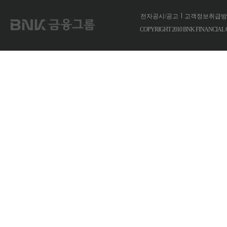
10. 
전자공시/공고
고객정보취급방
11. 
COPYRIGHT 2010 BNK FINANCIA
을 요하
12. 
제3조(본점의 
① 이 
② 이 
및 현지
제4조(공고방법
한 사유로 회
(2015.3.27 개