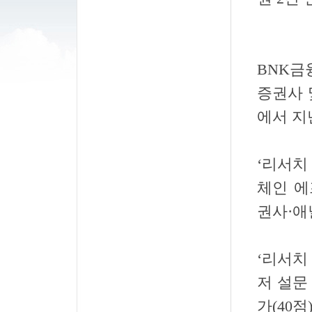
BNK금
증권사 
에서 지
‘리서치
체인 에
권사·애
‘리서치
저 설문
가(40