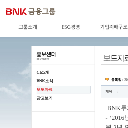
CI소개
등록일 :
20
BNK소식
보도자료
제목
:
광고보기
BNK투
-
‘20
원 2년