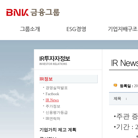
IR정보
등록일 :
20
경영실적발표
Factbook
제목
:
IR News
주가정보
신용평가등급
•주관 
IR연락처
•기간 : 2
기업가치 제고 계획
*201