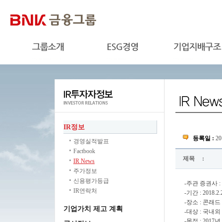
IR정보
등록일 :
20
경영실적발표
Factbook
제목
:
IR News
주가정보
신용평가등급
-주관 증권사 :
IR연락처
-기간 : 2018.2.
-장소 : 콘래드
기업가치 제고 계획
-대상 : 국내
-목적 : 201