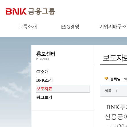
CI소개
등록일 :
20
BNK소식
보도자료
제목
:
광고보기
BNK투
신용공여
- 11/